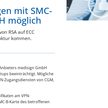
gen mit SMC-
H möglich
 von RSA auf ECC
ruktur kommen.
s Anbieters medisign GmbH
ups beeinträchtigt. Mögliche
PN-Zugangsdiensten von CGM,
tifikaten am VPN-
SMC-B-Karte des betroffenen