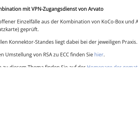
bination mit VPN-Zugangsdienst von Arvato
roffener Einzelfälle aus der Kombination von KoCo-Box und 
atzkarte) geprüft.
llen Konnektor-Standes liegt dabei bei der jeweiligen Praxis.
en Umstellung von RSA zu ECC finden Sie
hier
.
 zu diesem Thema finden Sie auf der
Homepage der gemat