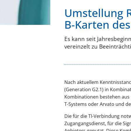
Umstellung R
B-Karten de
Es kann seit Jahresbegin
vereinzelt zu Beeinträch
Nach aktuellem Kenntnisstand
(Generation G2.1) in Kombina
Kombinationen bestehen aus 
T-Systems oder Arvato und d
Die für die TI-Verbindung not
Zugangangsdienst, für die Sig
Anbieters genutzt. Diese Kom