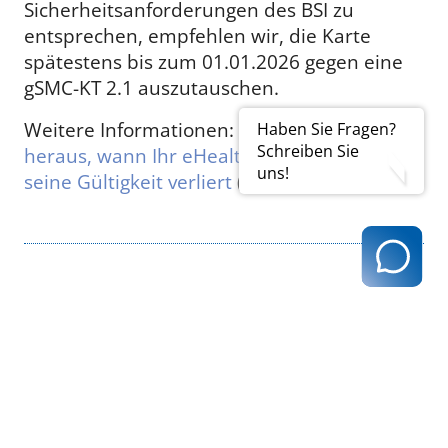
Sicherheitsanforderungen des BSI zu
entsprechen, empfehlen wir, die Karte
spätestens bis zum 01.01.2026 gegen eine
gSMC-KT 2.1 auszutauschen.
Weitere Informationen:
So finden Sie
Haben Sie Fragen?
Schreiben Sie
heraus, wann Ihr eHealth Kartenterminal
uns!
seine Gültigkeit verliert
(PDF)
zurück zur Übersicht