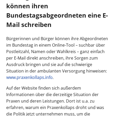
(PDF | 29 KB)
können ihren
Brief, als Scan per E-Mail oder Fax einreichen.
Zudem kann auch online unterschrieben
Bundestagsabgeordneten eine E-
werden. Die Mitzeichnungsfrist endet am
20.
Mail schreiben
KVH-PUBLIKATIONEN
Dezember 2023
.
Aushang mit
Postanschrift: Petitionsausschuss des
ausführlicher
Bürgerinnen und Bürger können ihre Abgeordneten
Deutschen Bundestages, Platz der Republik
Petition
im Bundestag in einem Online-Tool – suchbar über
1, 11011 Berlin
Postleitzahl, Namen oder Wahlkreis – ganz einfach
Jetzt ansehen
E-Mail:
post.pet@bundestag.de
per E-Mail direkt anschreiben, ihre Sorgen zum
(PDF | 50 KB)
Online:
Petition 158622 (bundestag.de)
Ausdruck bringen und sie auf die schwierige
Fax: 030 227-36053
Situation in der ambulanten Versorgung hinweisen:
www.praxenkollaps.info
.
KVH-PUBLIKATIONEN
Unterschriftenliste
Auf der Website finden sich außerdem
Informationen über die derzeitige Situation der
(Kopiervorlage)
Praxen und deren Leistungen. Dort ist u.a. zu
Jetzt ansehen
erfahren, warum ein Praxenkollaps droht und was
(PDF | 30 KB)
die Politik jetzt unternehmen muss, um die