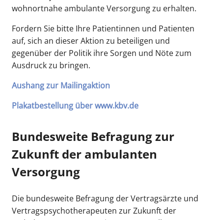
wohnortnahe ambulante Versorgung zu erhalten.
Fordern Sie bitte Ihre Patientinnen und Patienten
KVH-PUBLIKATIONEN
auf, sich an dieser Aktion zu beteiligen und
Vorlage „Hinweise
gegenüber der Politik ihre Sorgen und Nöte zum
zur
Ausdruck zu bringen.
Datenverarbeitung
“ für Praxen
Aushang zur Mailingaktion
Plakatbestellung über www.kbv.de
Jetzt ansehen
(DOCX | 37 KB)
Bundesweite Befragung zur
Zukunft der ambulanten
Versorgung
Die bundesweite Befragung der Vertragsärzte und
Vertragspsychotherapeuten zur Zukunft der