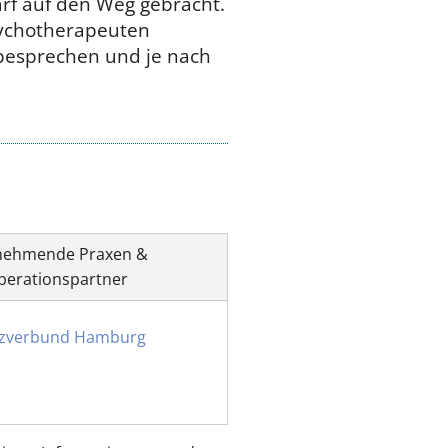
f auf den Weg gebracht.
sychotherapeuten
besprechen und je nach
lnehmende Praxen &
perationspartner
zverbund Hamburg