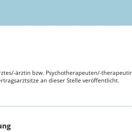
rztes/-ärztin bzw. Psychotherapeuten/-therapeuti
nte Vertragsarztsitze an dieser Stel
ung