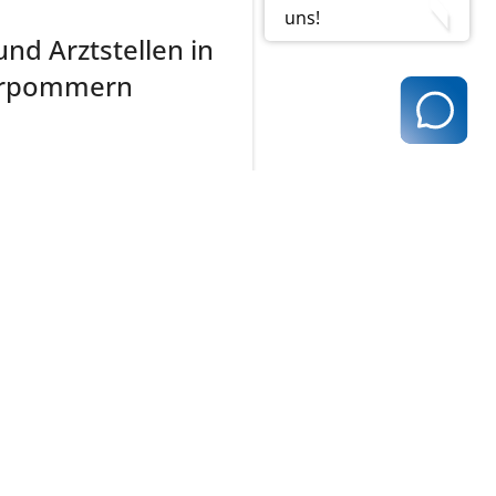
uns!
nd Arztstellen in
orpommern
n - Praxisbörse