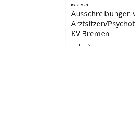
KV BRMEN
Ausschreibungen 
Arztsitzen/Psycho
KV Bremen
mehr
KV NIEDERSACHSEN
KVN-Praxisbörse
mehr