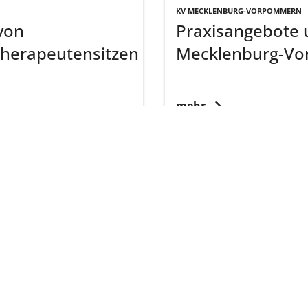
KV MECKLENBURG-VORPOMMERN
von
Praxisangebote u
therapeutensitzen
Mecklenburg-V
mehr
KV SCHLESWIG-HOLSTEIN
Gesucht, gefunde
der KVSH
mehr