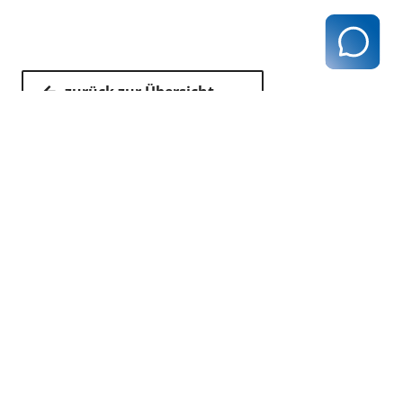
zurück zur Übersicht
Kassenärztliche Vereinigung Hamburg
040 / 22 802 - 0
kontakt@kvhh.de
Postfach 76 06 20
22056 Hamburg
Humboldtstraße 56
22083 Hamburg