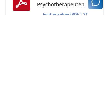
Psychotherapeuten
Jetzt ansehen (PDF | 21
KB)
KVH-PUBLIKATIONEN
Praxisinformation:
Zuschlag TSS-
Terminvermittlung oder
Hausarztvermittlungsfall
Jetzt ansehen (PDF | 84
KB)