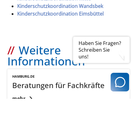
Kinderschutzkoordination Wandsbek
Kinderschutzkoordination Eimsbüttel
Haben Sie Fragen?
Weitere
Schreiben Sie
uns!
Informationen
HAMBURG.DE
Beratungen für Fachkräfte
mehr
KINDERSCHUTZHOTLINE.DE
Bundesweite