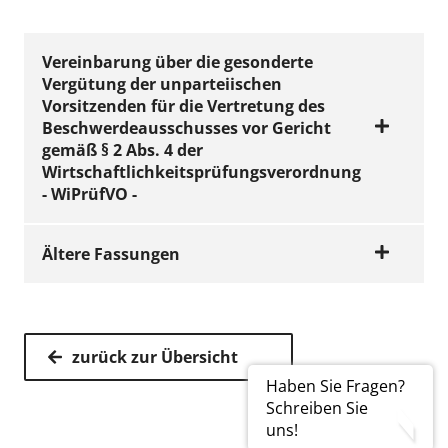
Vereinbarung über die gesonderte
Vergütung der unparteiischen
Vorsitzenden für die Vertretung des
Beschwerdeausschusses vor Gericht
gemäß § 2 Abs. 4 der
Wirtschaftlichkeitsprüfungsverordnung
- WiPrüfVO -
Ältere Fassungen
AMTLICHE BEKANNTMACHUNGEN |
VERTRÄGE
Vereinbarung über
AMTLICHE BEKANNTMACHUNGEN |
die gesonderte
VERTRÄGE
zurück zur Übersicht
Vergütung der
Vereinbarung über
Haben Sie Fragen?
unparteiischen
die gesonderte
Schreiben Sie
Vorsitzenden für
uns!
Vergütung der