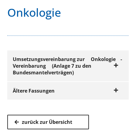
Onkologie
Umsetzungsvereinbarung
zur
Onkologie
-
Vereinbarung
(Anlage 7 zu den
Bundesmantelverträgen)
Ältere Fassungen
VERTRÄGE
Umsetzungsverein
barung zur
VERTRÄGE
zurück zur Übersicht
Onkologie-
Umsetzungsverein
Vereinbarung i. d.
barung zur