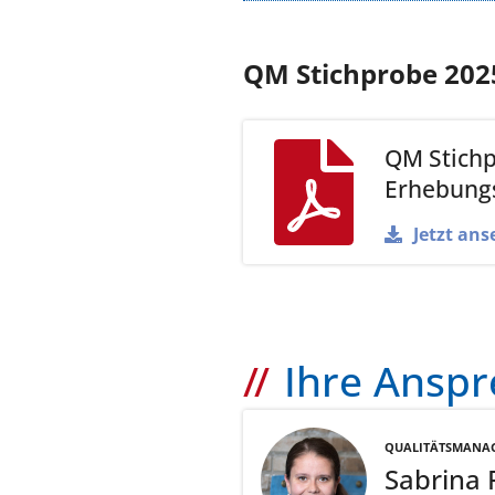
QM Stichprobe 202
QM Stich
Erhebung
Jetzt ans
Ihre Ansp
QUALITÄTSMANA
Sabrina 