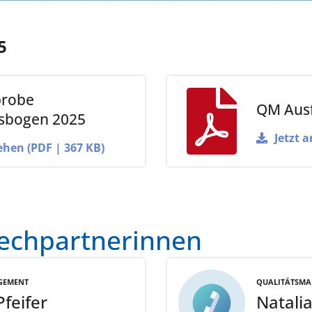
5
probe
QM Ausf
sbogen 2025
Jetzt 
ehen (PDF | 367 KB)
rechpartnerinnen
GEMENT
QUALITÄTSM
Pfeifer
Natali