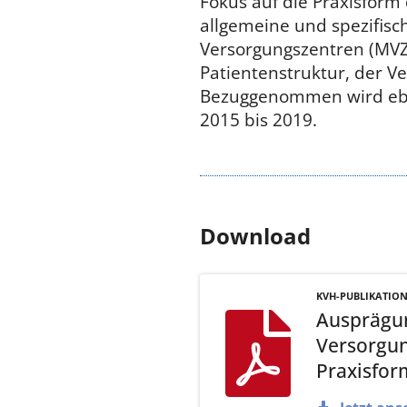
Fokus auf die Praxisfor
allgemeine und spezifis
Versorgungszentren (MVZ
Patientenstruktur, der V
Bezuggenommen wird eben
2015 bis 2019.
Download
KVH-PUBLIKATIO
Ausprägu
Versorgun
Praxisfo