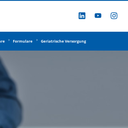
ZU LINKEDI
ZU YOU
ZU
are
Formulare
Geriatrische Versorgung