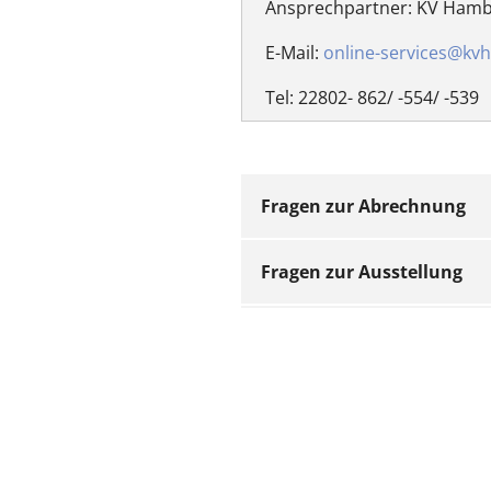
Ansprechpartner: KV Hambu
E-Mail:
online-services@kv
Tel: 22802- 862/ -554/ -539
Fragen zur Abrechnung
Fragen zur Ausstellung
Können wir für d
Technische Fragen
Nein.
Wie wird die eAU 
Sonstige Fragen
Die Datenübermit
eAU im PVS aufrufen 
Daten elektronisch si