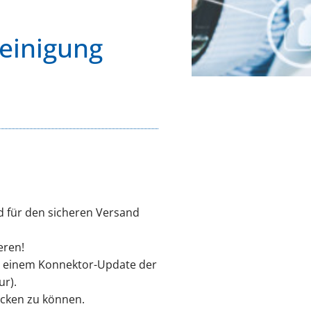
heinigung
rd für den sicheren Versand
eren!
ns einem Konnektor-Update der
ur).
ucken zu können.