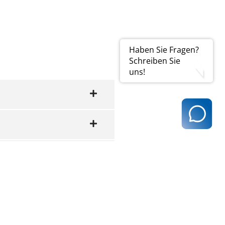
Haben Sie Fragen?
Schreiben Sie
uns!
rechnen?
möglich (z.B.