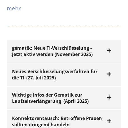
mehr
gematik: Neue TI-Verschlüsselung -
jetzt aktiv werden (November 2025)
Neues Verschlüsselungsverfahren für
die TI (27. Juli 2025)
Bis zum 31.12.2025 müssen aufgrund
europarechtlicher Vorgaben
Wichtige Infos der Gematik zur
Verschlüsselungsalgorithmen
Laufzeitverlängerung (April 2025)
(kryptografischen Verfahren) in der
gematik stellt erste
Telematikinfrastruktur (TI) umgestellt
Informationen für Praxen
Konnektorentausch: Betroffene Praxen
werden. Die Umstellung erfolgt vom
sollten dringend handeln
sogenannten RSA (Rivest-Shamir-Adleman)