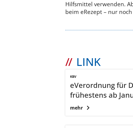
Hilfsmittel verwenden. A
beim eRezept – nur noch 
LINK
KBV
eVerordnung für 
frühestens ab Jan
mehr
BFARM