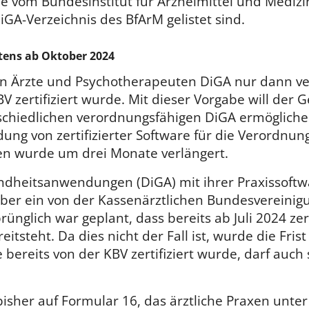
e vom Bundesinstitut für Arzneimittel und Mediz
GA-Verzeichnis des BfArM gelistet sind.
stens ab Oktober 2024
en Ärzte und Psychotherapeuten DiGA nur dann v
V zertifiziert wurde. Mit dieser Vorgabe will der
schiedlichen verordnungsfähigen DiGA ermöglichen.
ng von zertifizierter Software für die Verordnung
 wurde um drei Monate verlängert.
sundheitsanwendungen (DiGA) mit ihrer Praxissoft
ber ein von der Kassenärztlichen Bundesvereinigun
nglich war geplant, dass bereits ab Juli 2024 zert
itsteht. Da dies nicht der Fall ist, wurde die Fris
bereits von der KBV zertifiziert wurde, darf auch
bisher auf Formular 16, das ärztliche Praxen unte