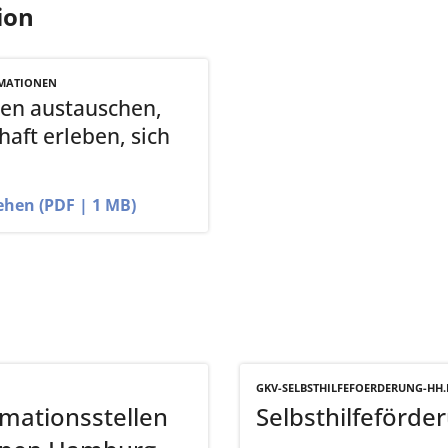
ion
MATIONEN
en austauschen,
aft erleben, sich
ehen (PDF | 1 MB)
GKV-SELBSTHILFEFOERDERUNG-HH.
rmationsstellen
Selbsthilfeförd