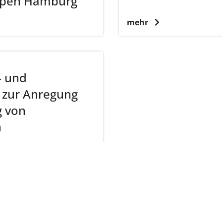
uppen Hamburg
mehr
- und
e zur Anregung
g von
n