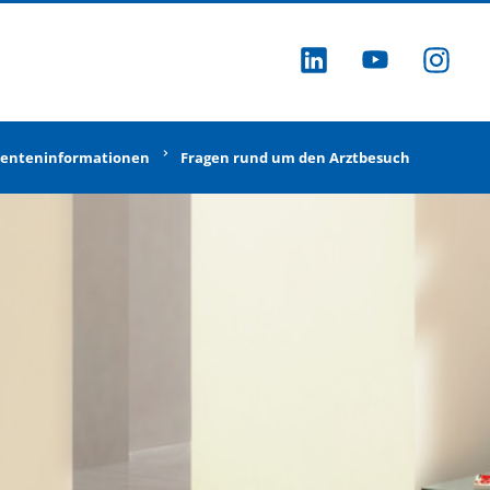
ZU LINKEDI
ZU YOU
ZU
ienteninformationen
Fragen rund um den Arztbesuch