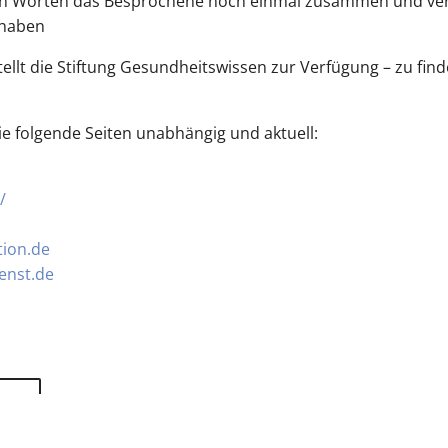
nen Worten das Besprochene noch einmal zusammen und verg
 haben
ellt die Stiftung Gesundheitswissen zur Verfügung – zu find
e folgende Seiten unabhängig und aktuell:
/
ion.de
enst.de