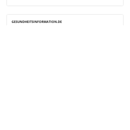
GESUNDHEITSINFORMATION.DE
Was sind Disease-Management-
Programme (DMP)?
mehr
GEMEINSAMER BUNDESAUSSCHUSS
Richtlinie zu DMP
mehr