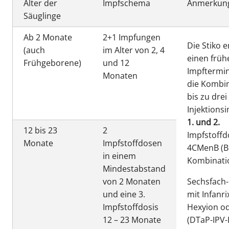
Alter der
Impfschema
Anmerkun
Säuglinge
Ab 2 Monate
2+1 Impfungen
Die Stiko 
(auch
im Alter von 2, 4
einen früh
Frühgeborene)
und 12
Impftermi
Monaten
die Kombi
bis zu drei
Injektions
1. und 2.
12 bis 23
2
Impfstoffd
Monate
Impfstoffdosen
4CMenB (Be
in einem
Kombinati
Mindestabstand
von 2 Monaten
Sechsfach
und eine 3.
mit Infanri
Impfstoffdosis
Hexyion od
12 – 23 Monate
(DTaP-IPV-