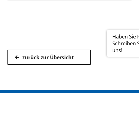
Haben Sie 
Schreiben 
uns!
zurück zur Übersicht
Kassenärztliche Vereinigung Hamburg
040 / 22 802 - 0
kontakt@kvhh.de
Postfach 76 06 20
22056 Hamburg