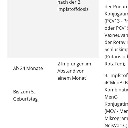
nach der 2.
der Pneum
Impfstoffdosis
Konjugati
(PCV13 - P
oder PCV15
Vaxneuvan
der Rotavi
Schluckim
(Rotaris o
2 Impfungen im
RotaTeq);
Ab 24 Monate
Abstand von
3. Impfstof
einem Monat
4CMenB (Be
Kombinati
Bis zum 5.
MenC-
Geburtstag
Konjugati
(MCV - Men
Mikrogra
NeisVac-C)