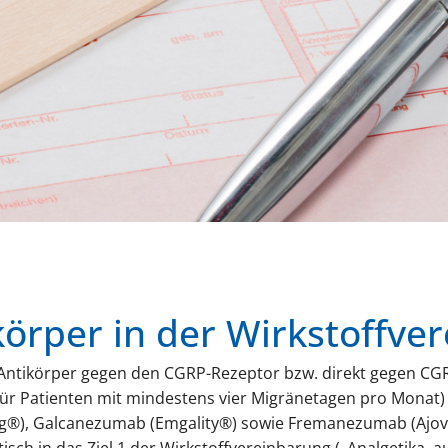
örper in der Wirkstoffve
e Antikörper gegen den CGRP-Rezeptor bzw. direkt gegen C
ür Patienten mit mindestens vier Migränetagen pro Monat
®), Galcanezumab (Emgality®) sowie Fremanezumab (Ajovy®)
ch in das Ziel 1 der Wirkstoffvereinbarung („Analgetika, au