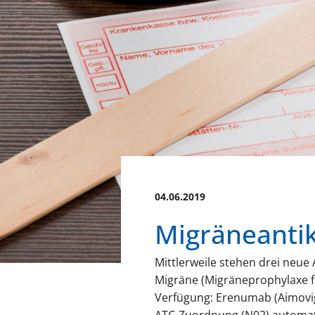
04.06.2019
Migräneantik
Mittlerweile stehen drei neu
Migräne (Migräneprophylaxe f
Verfügung: Erenumab (Aimovig
ATC-Zuordnung (N02) automatis