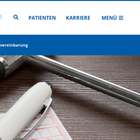
N
TUBE
 INSTAGRAM
Zur Seitensuche
PATIENTEN
KARRIERE
MENÜ
fvereinbarung