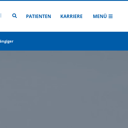
N
TUBE
 INSTAGRAM
Zur Seitensuche
PATIENTEN
KARRIERE
MENÜ
ängiger