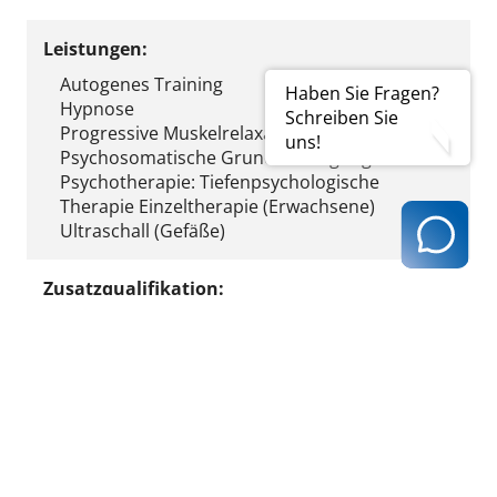
Leistungen:
Autogenes Training
Haben Sie Fragen?
Hypnose
Schreiben Sie
Progressive Muskelrelaxation nach Jacobson
uns!
Psychosomatische Grundversorgung
Psychotherapie: Tiefenpsychologische
Therapie Einzeltherapie (Erwachsene)
Ultraschall (Gefäße)
Zusatzqualifikation:
Psychotherapie ((M-)WBO 1992)
Fremdsprachen:
Englisch
Italienisch