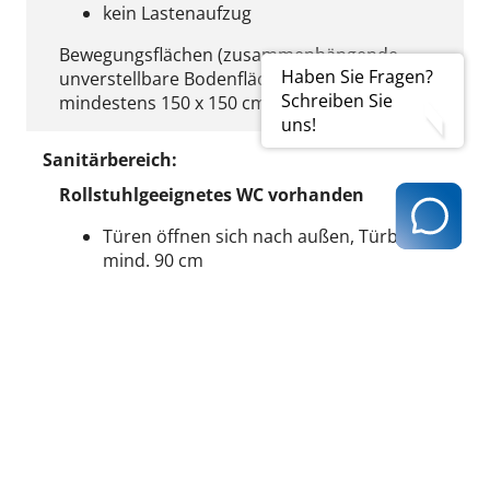
kein Lastenaufzug
Bewegungsflächen (zusammenhängende
Haben Sie Fragen?
unverstellbare Bodenfläche) in Räumen
Schreiben Sie
mindestens 150 x 150 cm
uns!
Sanitärbereich:
Rollstuhlgeeignetes WC vorhanden
Türen öffnen sich nach außen, Türbreite
mind. 90 cm
Bewegungsfläche vor dem WC mind. 150
x 150 cm
Toilette von der Seite mit Rollstuhl
anfahrbar, d.h. Bewegungsraum neben
WC mind. 90 cm
Waschbecken unterfahrbar (max. 80 cm
hoch und 55 cm tief)
Haltegriffe und Notruf vorhanden