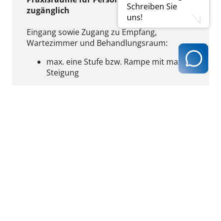
Schreiben Sie
zugänglich
uns!
Eingang sowie Zugang zu Empfang,
Wartezimmer und Behandlungsraum:
max. eine Stufe bzw. Rampe mit max. 20%
Steigung
Türen:
mind. ein Flügel von mind. 80 cm Breite
Aufzug (falls vorhanden):
Türbreite im geöffneten Zustand mind.
70 cm
Fahrstuhlkabine mind. 70 cm breit und 90
cm tief
Bewegungsflächen (zusammenhängende
unverstellbare Bodenfläche) in Räumen
mindestens 110 x 110 cm