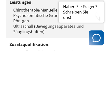
Leistungen:
Haben Sie Fragen?
Chirotherapie/Manuelle Medizin
Schreiben Sie
Psychosomatische Grundversorgung
uns!
Röntgen
Ultraschall (Bewegungsapparates und
Säuglingshüften)
Zusatzqualifikation:
Manuelle Medizin / Chirotherapie
Sportmedizin
Fremdsprachen:
Englisch
Ergebnis ausdrucken
zurück zur Ergebnisseite