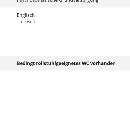
Psychosomatische Grundversorgung
Englisch
Türkisch
Bedingt rollstuhlgeeignetes WC vorhanden
Stufenloser Zugang
Türbreite mind. 90 cm
Großzügige Bewegungsfläche vor dem WC
Haltegriffe
Kommunikation über SMS, Fax oder E-Mail
Möglichkeit zur Terminvereinbarung über Fax, SMS 