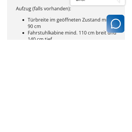
Aufzug (falls vorhanden):
Türbreite im geöffneten Zustand mind.
90 cm
Fahrstuhlkabine mind. 110 cm breit und
140 cm tief
kein Lastenaufzug
Bewegungsflächen (zusammenhängende
unverstellbare Bodenfläche) in Räumen
mindestens 150 x 150 cm
Sanitärbereich:
Rollstuhlgeeignetes WC vorhanden
Türen öffnen sich nach außen, Türbreite
mind. 90 cm
Bewegungsfläche vor dem WC mind. 150
x 150 cm
Toilette von der Seite mit Rollstuhl