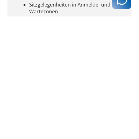
Sitzgelegenheiten in Anmelde- und
Wartezonen
Sanitärbereich:
Bedingt rollstuhlgeeignetes WC vorhanden
Stufenloser Zugang
Türbreite mind. 90 cm
Großzügige Bewegungsfläche vor dem
WC
Haltegriffe
Ergebnis ausdrucken
zurück zur Ergebnisseite