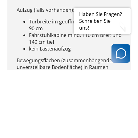
Aufzug (falls vorhanden):
Haben Sie Fragen?
Schreiben Sie
Türbreite im geöffneten Zustand mind.
uns!
90 cm
Fahrstuhlkabine mind. 110 cm breit und
140 cm tief
kein Lastenaufzug
Bewegungsflächen (zusammenhängende
unverstellbare Bodenfläche) in Räumen
mindestens 150 x 150 cm
Sanitärbereich:
Rollstuhlgeeignetes WC vorhanden
Türen öffnen sich nach außen, Türbreite
mind. 90 cm
Bewegungsfläche vor dem WC mind. 150
x 150 cm