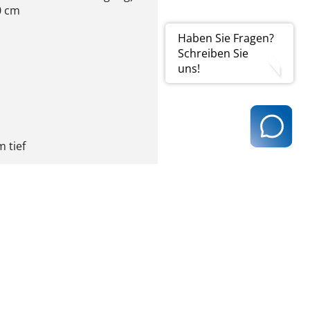
0 cm
Haben Sie Fragen?
Schreiben Sie
uns!
 tief
are Bodenfläche) in
. 90 cm
0 cm
r, d.h. Bewegungsraum neben