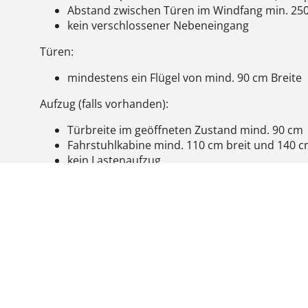
Abstand zwischen Türen im Windfang min. 25
kein verschlossener Nebeneingang
Türen:
mindestens ein Flügel von mind. 90 cm Breite
Aufzug (falls vorhanden):
Türbreite im geöffneten Zustand mind. 90 cm
Fahrstuhlkabine mind. 110 cm breit und 140 cm
kein Lastenaufzug
Bewegungsflächen (zusammenhängende unverstellb
Räumen mindestens 150 x 150 cm
Rollstuhlgeeignetes WC vorhanden
Türen öffnen sich nach außen, Türbreite mind
Bewegungsfläche vor dem WC mind. 150 x 15
Toilette von der Seite mit Rollstuhl anfahrba