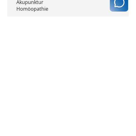
Akupunktur
Homöopathie
Fremdsprachen:
Englisch
Ergebnis ausdrucken
zurück zur Ergebnisseite
Kassenärztliche Vereinigung Hamburg
040 / 22 802 - 0
kontakt@kvhh.de