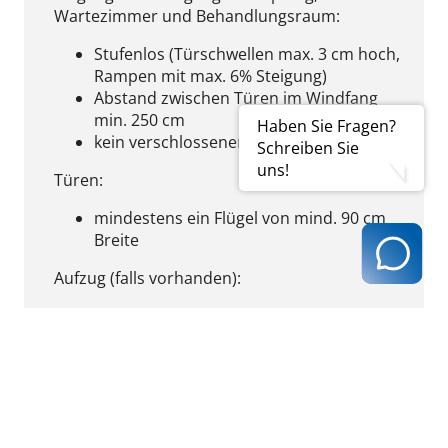
Wartezimmer und Behandlungsraum:
Stufenlos (Türschwellen max. 3 cm hoch,
Rampen mit max. 6% Steigung)
Abstand zwischen Türen im Windfang
min. 250 cm
Haben Sie Fragen?
kein verschlossener Nebeneingang
Schreiben Sie
uns!
Türen:
mindestens ein Flügel von mind. 90 cm
Breite
Aufzug (falls vorhanden):
Türbreite im geöffneten Zustand mind.
90 cm
Fahrstuhlkabine mind. 110 cm breit und
140 cm tief
kein Lastenaufzug
Bewegungsflächen (zusammenhängende