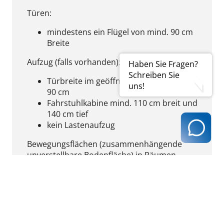
Türen:
mindestens ein Flügel von mind. 90 cm
Breite
Aufzug (falls vorhanden):
Haben Sie Fragen?
Schreiben Sie
Türbreite im geöffneten Zustand mind.
uns!
90 cm
Fahrstuhlkabine mind. 110 cm breit und
140 cm tief
kein Lastenaufzug
Bewegungsflächen (zusammenhängende
unverstellbare Bodenfläche) in Räumen
mindestens 150 x 150 cm
Sanitärbereich:
Rollstuhlgeeignetes WC vorhanden