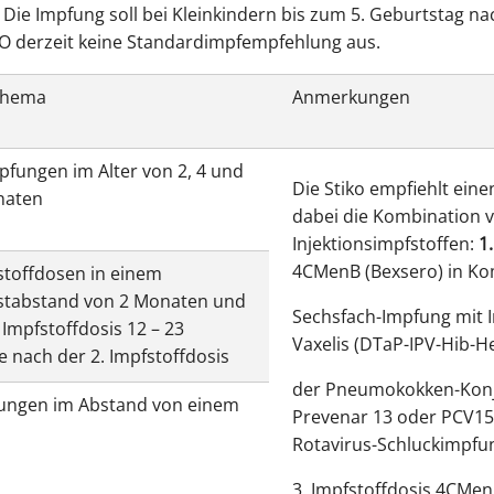
Die Impfung soll bei Kleinkindern bis zum 5. Geburtstag n
IKO derzeit keine Standardimpfempfehlung aus.
chema
Anmerkungen
pfungen im Alter von 2, 4 und
Die Stiko empfiehlt ein
naten
dabei die Kombination v
Injektionsimpfstoffen:
1
4CMenB (Bexsero) in Ko
stoffdosen in einem
stabstand von 2 Monaten und
Sechsfach-Impfung mit I
 Impfstoffdosis 12 – 23
Vaxelis (DTaP-IPV-Hib-H
 nach der 2. Impfstoffdosis
der Pneumokokken-Konj
ungen im Abstand von einem
Prevenar 13 oder PCV15
Rotavirus-Schluckimpfun
3. Impfstoffdosis 4CMen