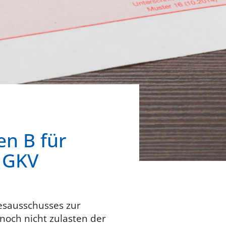
n B für
e GKV
esausschusses zur
 noch nicht zulasten der