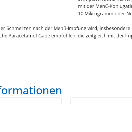
mit der MenC-Konjugati
10 Mikrogramm oder Nei
der Schmerzen nach der MenB-Impfung wird, insbesondere 
sche Paracetamol-Gabe empfohlen, die zeitgleich mit der I
nformationen
EPIDEMIOLOGISCHES BULLETIN 4/2
tandardimpfung
Impfkalender (S
gen
für Säuglinge, Ki