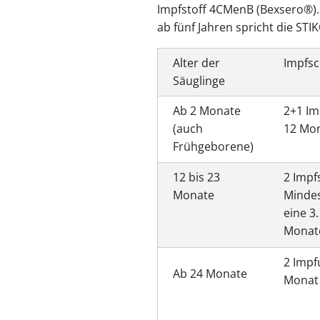
Impfstoff 4CMenB (Bexsero®). 
ab fünf Jahren spricht die ST
Alter der
Impfs
Säuglinge
Ab 2 Monate
2+1 Im
(auch
12 Mo
Frühgeborene)
12 bis 23
2 Impf
Monate
Minde
eine 3.
Monate
2 Impf
Ab 24 Monate
Monat