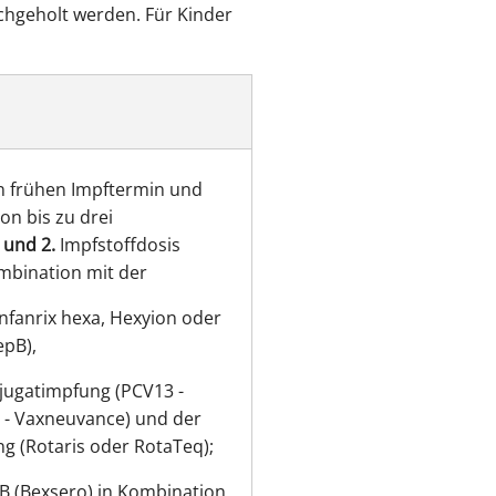
achgeholt werden. Für Kinder
en frühen Impftermin und
on bis zu drei
. und 2.
Impfstoffdosis
mbination mit der
nfanrix hexa, Hexyion oder
epB),
ugatimpfung (PCV13 -
 - Vaxneuvance) und der
g (Rotaris oder RotaTeq);
B (Bexsero) in Kombination