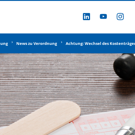
ZU LINKEDI
ZU YOU
ZU
nung
News zu Verordnung
Achtung: Wechsel des Kostenträger