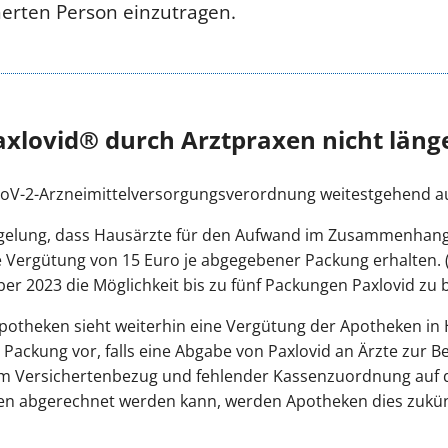
erten Person einzutragen.
xlovid® durch Arztpraxen nicht läng
S-CoV-2-Arzneimittelversorgungsverordnung weitestgehend au
 Regelung, dass Hausärzte für den Aufwand im Zusammenhan
Vergütung von 15 Euro je abgegebener Packung erhalten. (
r 2023 die Möglichkeit bis zu fünf Packungen Paxlovid zu 
potheken sieht weiterhin eine Vergütung der Apotheken in 
ackung vor, falls eine Abgabe von Paxlovid an Ärzte zur Be
m Versichertenbezug und fehlender Kassenzuordnung auf d
sen abgerechnet werden kann, werden Apotheken dies zukü