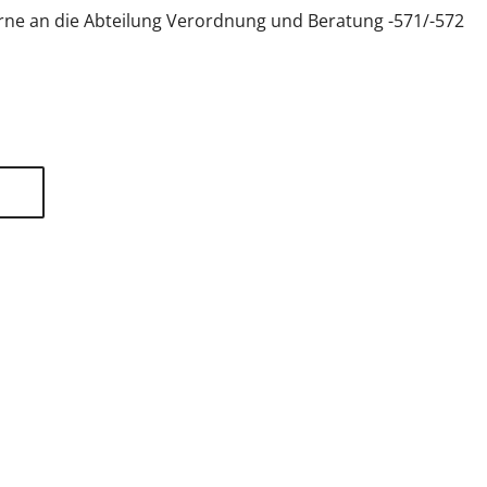
erne an die Abteilung Verordnung und Beratung -571/-572
tliche Vereinigung Hamburg
040 / 22 802 - 0
kontak
6 06 20
22056 Hamburg
Humboldtstraße 56
220
Datenschutzhinweis
Impressum
Haftungsausschluss