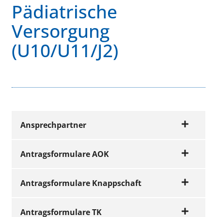
Pädiatrische
Versorgung
(U10/U11/J2)
Ansprechpartner
Antragsformulare AOK
Wir beraten Sie gerne
Antragsformulare Knappschaft
Hinweis
Name
Telefon
E-Mail
Antragsformulare TK