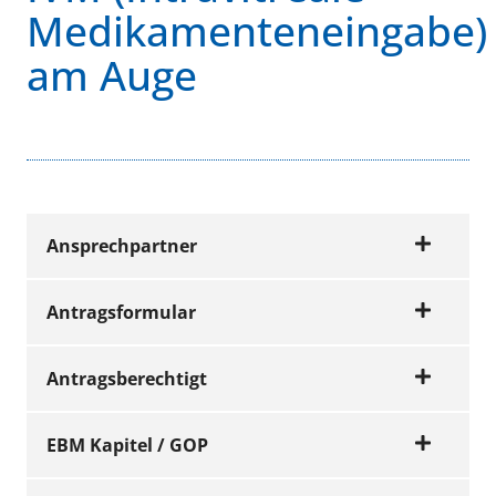
Medikamenteneingabe)
am Auge
Ansprechpartner
Antragsformular
Wir beraten Sie gerne
Antragsberechtigt
Hinweis
Name
Telefon
E-Mail
EBM Kapitel / GOP
Birgit
040 /
birgit.gaumnitz@kv
Bitte beachten Sie:
Fachärzte für Augenheilkunde