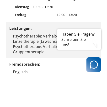
Dienstag
10:30 - 12:30
Freitag
12:00 - 13:20
Leistungen:
Haben Sie Fragen?
Psychotherapie: Verhaltenstherapie
Schreiben Sie
Einzeltherapie (Erwachsene)
uns!
Psychotherapie: Verhaltenstherapie
Gruppentherapie
Fremdsprachen:
Englisch
Ergebnis ausdrucken
zurück zur Ergebnisseite