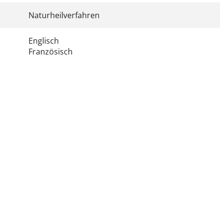
Naturheilverfahren
Englisch
Französisch
te
tliche Vereinigung Hamburg
040 / 22 802 - 0
kontak
6 06 20
22056 Hamburg
Humboldtstraße 56
220