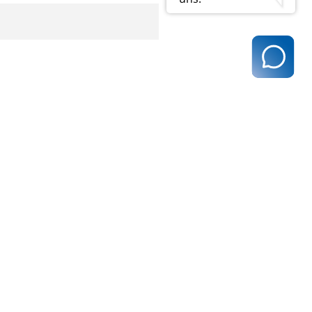
t@kvhh.de
83 Hamburg