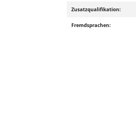
Zusatzqualifikation:
Fremdsprachen:
Ergebnis ausdrucken
zurück zur Ergebnissei
Kassenärz
Postfach 7