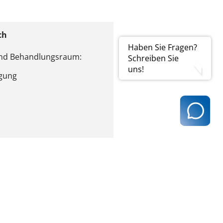
ch
Haben Sie Fragen?
und Behandlungsraum:
Schreiben Sie
uns!
igung
ief
are Bodenfläche) in