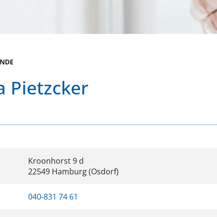
UNDE
a Pietzcker
Kroonhorst 9 d
22549 Hamburg (Osdorf)
040-831 74 61