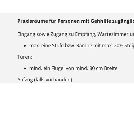
Praxisräume für Personen mit Gehhilfe zugängli
Eingang sowie Zugang zu Empfang, Wartezimmer 
max. eine Stufe bzw. Rampe mit max. 20% Ste
Türen:
mind. ein Flügel von mind. 80 cm Breite
Aufzug (falls vorhanden):
Türbreite im geöffneten Zustand mind. 70 cm
Fahrstuhlkabine mind. 70 cm breit und 90 cm t
Bewegungsflächen (zusammenhängende unverstellb
Räumen mindestens 110 x 110 cm
Behindertenparkplatz