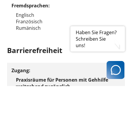
Fremdsprachen:
Englisch
Französisch
Rumänisch
Haben Sie Fragen?
Schreiben Sie
uns!
Barrierefreiheit
Zugang:
Praxisräume für Personen mit Gehhilfe
weitgehend zugänglich
maximal 3 aufeinander folgende Stufen
(Höhe der Stufen je max. 15 cm) mit
Handlauf
Sitzgelegenheiten in Anmelde- und
Wartezonen