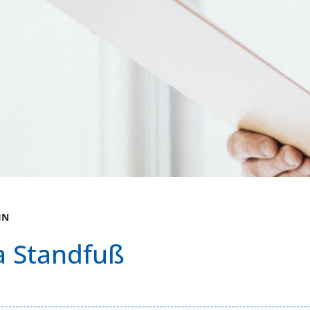
IN
ia Standfuß