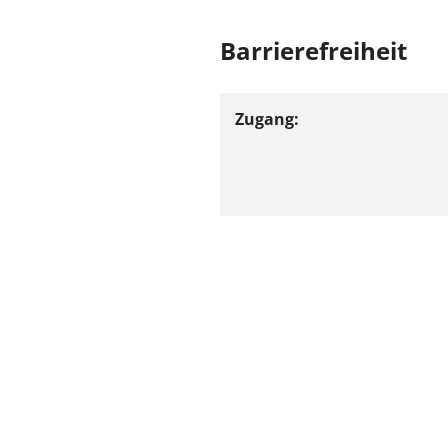
Barrierefreiheit
Zugang:
Ergebnis ausdrucken
zurück zur Ergebnissei