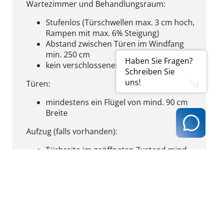
Wartezimmer und Behandlungsraum:
Stufenlos (Türschwellen max. 3 cm hoch,
Rampen mit max. 6% Steigung)
Abstand zwischen Türen im Windfang
min. 250 cm
Haben Sie Fragen?
kein verschlossener Nebeneingang
Schreiben Sie
uns!
Türen:
mindestens ein Flügel von mind. 90 cm
Breite
Aufzug (falls vorhanden):
Türbreite im geöffneten Zustand mind.
90 cm
Fahrstuhlkabine mind. 110 cm breit und
140 cm tief
kein Lastenaufzug
Bewegungsflächen (zusammenhängende