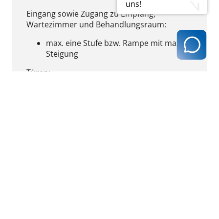
uns!
Eingang sowie Zugang zu Empfang,
Wartezimmer und Behandlungsraum:
max. eine Stufe bzw. Rampe mit max. 20%
Steigung
Türen:
mind. ein Flügel von mind. 80 cm Breite
Aufzug (falls vorhanden):
Türbreite im geöffneten Zustand mind.
70 cm
Fahrstuhlkabine mind. 70 cm breit und 90
cm tief
Bewegungsflächen (zusammenhängende
unverstellbare Bodenfläche) in Räumen
mindestens 110 x 110 cm