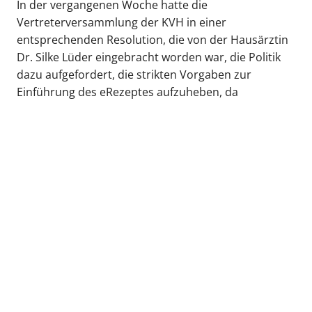
In der vergangenen Woche hatte die
Vertreterversammlung der KVH in einer
entsprechenden Resolution, die von der Hausärztin
Dr. Silke Lüder eingebracht worden war, die Politik
dazu aufgefordert, die strikten Vorgaben zur
Einführung des eRezeptes aufzuheben, da
ansonsten die Praxen lahmgelegt und die ambulante
Versorgung der Patienten zum Erliegen kommen
könnte. „Diese Gefahr ist nun ersteinmal beigelegt“,
so Lüder.
zurück zur Übersicht