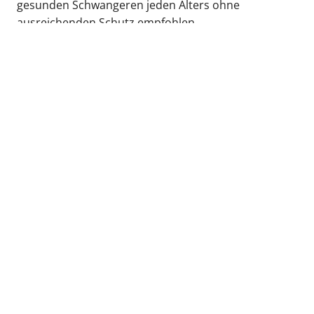
gesunden Schwangeren jeden Alters ohne
ausreichenden Schutz empfohlen.
Jährliche Auffrischimpfungen gegen Corona werden
für alle Personen ab 60 Jahren und für alle Personen
ab 6 Monaten mit erhöhter gesundheitlicher
Gefährdung für einen schweren COVID-19 Verlauf
infolge einer Grunderkrankung (z.B. COPD,Diabetes,
ZNS-Erkrankungen, Trisomie 21, Immundefizienz u.
a.) und allen Bewohnern von Einrichtungen der
Pflege empfohlen.
zurück zur Übersicht