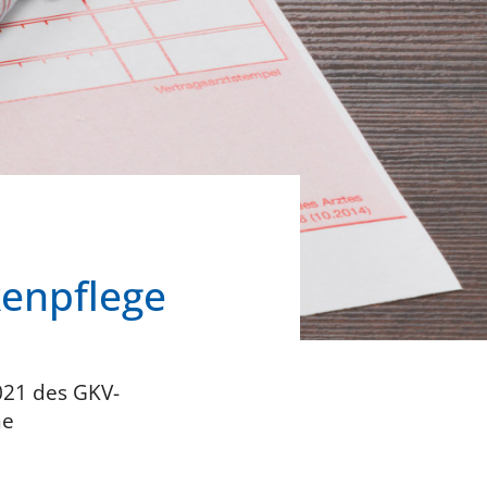
enpflege
021 des GKV-
ne