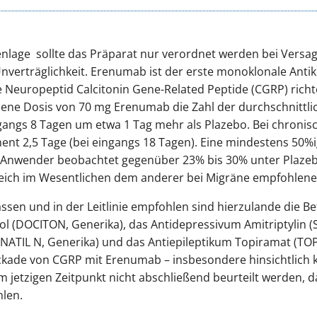
nlage sollte das Präparat nur verordnet werden bei Versag
verträglichkeit. Erenumab ist der erste monoklonale Antikö
europeptid Calcitonin Gene-Related Peptide (CGRP) richtet
lene Dosis von 70 mg Erenumab die Zahl der durchschnittli
angs 8 Tagen um etwa 1 Tag mehr als Plazebo. Bei chronisc
nt 2,5 Tage (bei eingangs 18 Tagen). Eine mindestens 50%
 Anwender beobachtet gegenüber 23% bis 30% unter Plazeb
leich im Wesentlichen dem anderer bei Migräne empfohlene
sen und in der Leitlinie empfohlen sind hierzulande die B
l (DOCITON, Generika), das Antidepressivum Amitriptylin (
(NATIL N, Generika) und das Antiepileptikum Topiramat (TO
lockade von CGRP mit Erenumab – insbesondere hinsichtlich 
jetzigen Zeitpunkt nicht abschließend beurteilt werden, d
len.