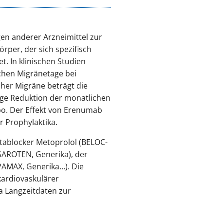
en anderer Arzneimittel zur
rper, der sich spezifisch
. In klinischen Studien
chen Migränetage bei
her Migräne beträgt die
ige Reduktion der monatlichen
o. Der Effekt von Erenumab
r Prophylaktika.
etablocker Metoprolol (BELOC-
SAROTEN, Generika), der
PAMAX, Generika…). Die
kardiovaskulärer
a Langzeitdaten zur